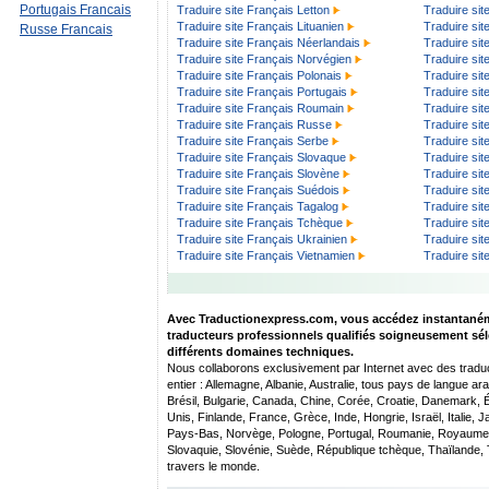
Portugais Francais
Traduire site Français Letton
Traduire sit
Traduire site Français Lituanien
Traduire sit
Russe Francais
Traduire site Français Néerlandais
Traduire sit
Traduire site Français Norvégien
Traduire sit
Traduire site Français Polonais
Traduire sit
Traduire site Français Portugais
Traduire sit
Traduire site Français Roumain
Traduire si
Traduire site Français Russe
Traduire si
Traduire site Français Serbe
Traduire sit
Traduire site Français Slovaque
Traduire sit
Traduire site Français Slovène
Traduire sit
Traduire site Français Suédois
Traduire sit
Traduire site Français Tagalog
Traduire sit
Traduire site Français Tchèque
Traduire si
Traduire site Français Ukrainien
Traduire sit
Traduire site Français Vietnamien
Traduire sit
Avec Traductionexpress.com, vous accédez instantané
traducteurs professionnels qualifiés soigneusement sél
différents domaines techniques.
Nous collaborons exclusivement par Internet avec des tradu
entier : Allemagne, Albanie, Australie, tous pays de langue ar
Brésil, Bulgarie, Canada, Chine, Corée, Croatie, Danemark, 
Unis, Finlande, France, Grèce, Inde, Hongrie, Israël, Italie, 
Pays-Bas, Norvège, Pologne, Portugal, Roumanie, Royaume-U
Slovaquie, Slovénie, Suède, République tchèque, Thaïlande, 
travers le monde.