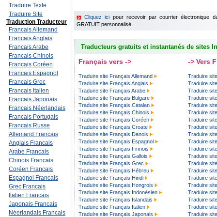
Traduire Texte
Traduire Site
Cliquez ici
pour recevoir par courrier électronique 
Traduction Traducteur
GRATUIT personnalisé.
Francais Allemand
Francais Anglais
Traducteurs gratuits et instantanés de sites In
Francais Arabe
Francais Chinois
Français vers ->
-> Vers 
Francais Coréen
Francais Espagnol
Traduire site Français Allemand
Traduire sit
Francais Grec
Traduire site Français Anglais
Traduire sit
Francais Italien
Traduire site Français Arabe
Traduire sit
Traduire site Français Bulgare
Traduire sit
Francais Japonais
Traduire site Français Catalan
Traduire sit
Francais Néerlandais
Traduire site Français Chinois
Traduire sit
Francais Portugais
Traduire site Français Coréen
Traduire si
Francais Russe
Traduire site Français Croate
Traduire sit
Allemand Francais
Traduire site Français Danois
Traduire sit
Traduire site Français Espagnol
Traduire sit
Anglais Francais
Traduire site Français Finnois
Traduire sit
Arabe Francais
Traduire site Français Gallois
Traduire sit
Chinois Francais
Traduire site Français Grec
Traduire sit
Coréen Francais
Traduire site Français Hébreu
Traduire si
Espagnol Francais
Traduire site Français Hindi
Traduire sit
Traduire site Français Hongrois
Traduire sit
Grec Francais
Traduire site Français Indonésien
Traduire sit
Italien Francais
Traduire site Français Islandais
Traduire sit
Japonais Francais
Traduire site Français Italien
Traduire site
Néerlandais Francais
Traduire site Français Japonais
Traduire sit