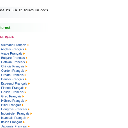
dans les 6 à 12 heures un devis
ternet
Français
e Allemand Français
e Anglais Français
e Arabe Français
e Bulgare Français
e Catalan Français
e Chinois Français
te Coréen Français
e Croate Français
e Danois Français
e Espagnol Français
e Finnois Français
e Gallois Français
e Grec Français
te Hébreu Français
e Hindi Français
e Hongrois Français
e Indonésien Français
e Islandais Français
 Italien Français
e Japonais Français