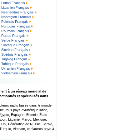
e Letton Français
e Lituanien Français
e Néerlandais Français
e Norvégien Français
e Polonais Français
e Portugais Français
te Roumain Français
te Russe Français
e Serbe Français
e Slovaque Français
e Slovène Français
e Suédois Français
e Tagalog Français
te Tchèque Français
e Ukrainien Français
e Vietnamien Français
ment à un réseau mondial de
ectionnés et spécialisés dans
cteurs natifs basés dans le monde
abe, tous pays d'Amérique latine,
Égypte, Espagne, Estonie, États-
Japon, Lituanie, Maroc, Mexique,
ni, Fédération de Russie, Serbie,
Turquie, Vietnam, et d'autres pays à