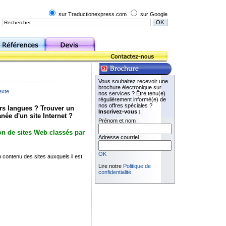
sur Traductionexpress.com
sur Google
Vous souhaitez recevoir une
brochure électronique sur
exte
nos services ? Être tenu(e)
régulièrement informé(e) de
nos offres spéciales ?
rs langues ? Trouver un
Inscrivez-vous :
anée d'un site Internet ?
Prénom et nom :
ion de sites Web classés par
Adresse courriel :
OK
contenu des sites auxquels il est
Lire notre
Politique de
confidentialité
.