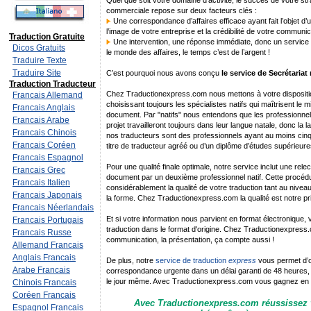
Quel que soit votre domaine d’activité, le succès de votre s
commerciale repose sur deux facteurs clés :
Une correspondance d’affaires efficace ayant fait l’objet d’u
l’image de votre entreprise et la crédibilité de votre communi
Traduction Gratuite
Une intervention, une réponse immédiate, donc un service de
Dicos Gratuits
le monde des affaires, le temps c’est de l’argent !
Traduire Texte
Traduire Site
C’est pourquoi nous avons conçu
le service de Secrétariat
Traduction Traducteur
Chez Traductionexpress.com nous mettons à votre dispositio
Francais Allemand
choisissant toujours les spécialistes natifs qui maîtrisent le 
Francais Anglais
document. Par "natifs" nous entendons que les professionnels 
Francais Arabe
projet travailleront toujours dans leur langue natale, donc la l
Francais Chinois
nos traducteurs sont des professionnels ayant au moins cinq 
Francais Coréen
titre de traducteur agréé ou d’un diplôme d’études supérieure
Francais Espagnol
Pour une qualité finale optimale, notre service inclut une rele
Francais Grec
document par un deuxième professionnel natif. Cette procéd
Francais Italien
considérablement la qualité de votre traduction tant au nivea
Francais Japonais
la forme. Chez Traductionexpress.com la qualité est notre pr
Francais Néerlandais
Et si votre information nous parvient en format électronique,
Francais Portugais
traduction dans le format d'origine. Chez Traductionexpres
Francais Russe
communication, la présentation, ça compte aussi !
Allemand Francais
Anglais Francais
De plus, notre
service de traduction
express
vous permet d’ob
Arabe Francais
correspondance urgente dans un délai garanti de 48 heures,
le jour même. Avec Traductionexpress.com vous gagnez en r
Chinois Francais
Coréen Francais
Avec Traductionexpress.com réussissez 
Espagnol Francais