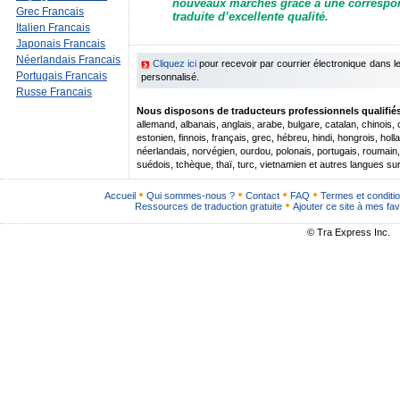
nouveaux marchés grâce à une corresp
Grec Francais
traduite d’excellente qualité.
Italien Francais
Japonais Francais
Néerlandais Francais
Cliquez ici
pour recevoir par courrier électronique dans 
Portugais Francais
personnalisé.
Russe Francais
Nous disposons de traducteurs professionnels qualifiés 
allemand, albanais, anglais, arabe, bulgare, catalan, chinois,
estonien, finnois, français, grec, hébreu, hindi, hongrois, hollan
néerlandais, norvégien, ourdou, polonais, portugais, roumain
suédois, tchèque, thaï, turc, vietnamien et autres langues s
Accueil
Qui sommes-nous ?
Contact
FAQ
Termes et conditi
Ressources de traduction gratuite
Ajouter ce site à mes fav
© Tra Express Inc.