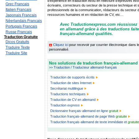
d'expérience en traduction et/ou en relecture d'épreuves et/ou
Grec Francais
écrivains, correcteurs du secteur de la presse technique et sci
Italien Francais
professionnels de la communication, rédacteurs du secteur de 
ressources humaines et en rédaction de CV, etc…
Japonais Francais
Néerlandais Francais
Avec Traductionexpress.com réussissez
Portugais Francais
en allemand grâce à des traductions fait
Russe Francais
français-allemand qualifiés.
Traduction Gratuite
Dicos Gratuits
Cliquez ici
pour recevoir par courrier électronique dans 
Traduire Texte
personnalisé.
Traduire Site
Nos solutions de traduction français-allemand 
>> Traduction / Traducteur allemand-français
Traduction de supports écrits
Traduction de sites Internet
Secrétariat multilingue
Traductions techniques
Traduction de CV en allemand
Traduction
express
Dictionnaire français-allemand en ligne
gratuit
Traduction français-allemand de page Web
gratuite
Traduction français-allemand de texte immédiate et
gratuite