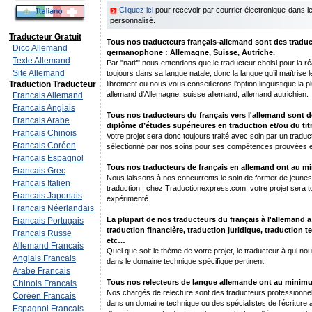
Cliquez ici
pour recevoir par courrier électronique dans 
personnalisé.
Traducteur Gratuit
Tous nos traducteurs français-allemand sont des traduct
Dico Allemand
germanophone : Allemagne, Suisse, Autriche.
Texte Allemand
Par "natif" nous entendons que le traducteur choisi pour la réal
Site Allemand
toujours dans sa langue natale, donc la langue qu’il maîtrise 
Traduction Traducteur
librement ou nous vous conseillerons l'option linguistique la p
allemand d'Allemagne, suisse allemand, allemand autrichien.
Francais Allemand
Francais Anglais
Tous nos traducteurs du français vers l'allemand sont d
Francais Arabe
diplôme d’études supérieures en traduction et/ou du titr
Francais Chinois
Votre projet sera donc toujours traité avec soin par un traduc
Francais Coréen
sélectionné par nos soins pour ses compétences prouvées e
Francais Espagnol
Tous nos traducteurs de français en allemand ont au m
Francais Grec
Nous laissons à nos concurrents le soin de former de jeunes 
Francais Italien
traduction : chez Traductionexpress.com, votre projet sera to
Francais Japonais
expérimenté.
Francais Néerlandais
La plupart de nos traducteurs du français à l'allemand a
Francais Portugais
traduction financière, traduction juridique, traduction 
Francais Russe
etc…
Allemand Francais
Quel que soit le thème de votre projet, le traducteur à qui nou
Anglais Francais
dans le domaine technique spécifique pertinent.
Arabe Francais
Tous nos relecteurs de langue allemande ont au minimu
Chinois Francais
Nos chargés de relecture sont des traducteurs professionnel
Coréen Francais
dans un domaine technique ou des spécialistes de l’écriture
Espagnol Francais