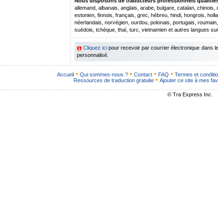
Nous disposons de traducteurs professionnels qualifiés 
allemand, albanais, anglais, arabe, bulgare, catalan, chinois,
estonien, finnois, français, grec, hébreu, hindi, hongrois, hollan
néerlandais, norvégien, ourdou, polonais, portugais, roumain
suédois, tchèque, thaï, turc, vietnamien et autres langues s
Cliquez ici
pour recevoir par courrier électronique dans 
personnalisé.
Accueil
Qui sommes-nous ?
Contact
FAQ
Termes et conditi
Ressources de traduction gratuite
Ajouter ce site à mes fav
© Tra Express Inc.