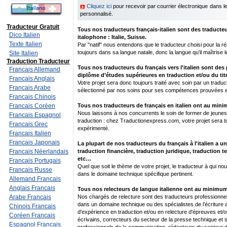
Cliquez ici
pour recevoir par courrier électronique dans 
personnalisé.
Traducteur Gratuit
Tous nos traducteurs français-italien sont des traducteu
Dico Italien
italophone : Italie, Suisse.
Texte Italien
Par "natif" nous entendons que le traducteur choisi pour la réal
toujours dans sa langue natale, donc la langue qu’il maîtrise 
Site Italien
Traduction Traducteur
Tous nos traducteurs du français vers l'italien sont des 
Francais Allemand
diplôme d’études supérieures en traduction et/ou du titr
Francais Anglais
Votre projet sera donc toujours traité avec soin par un traduc
Francais Arabe
sélectionné par nos soins pour ses compétences prouvées e
Francais Chinois
Francais Coréen
Tous nos traducteurs de français en italien ont au min
Nous laissons à nos concurrents le soin de former de jeunes 
Francais Espagnol
traduction : chez Traductionexpress.com, votre projet sera to
Francais Grec
expérimenté.
Francais Italien
Francais Japonais
La plupart de nos traducteurs du français à l'italien a u
Francais Néerlandais
traduction financière, traduction juridique, traduction 
etc…
Francais Portugais
Quel que soit le thème de votre projet, le traducteur à qui nou
Francais Russe
dans le domaine technique spécifique pertinent.
Allemand Francais
Anglais Francais
Tous nos relecteurs de langue italienne ont au minimum
Arabe Francais
Nos chargés de relecture sont des traducteurs professionnel
dans un domaine technique ou des spécialistes de l’écriture
Chinois Francais
d'expérience en traduction et/ou en relecture d'épreuves et/ou
Coréen Francais
écrivains, correcteurs du secteur de la presse technique et sci
Espagnol Francais