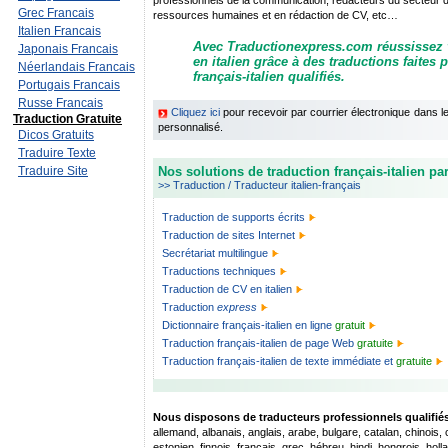
professionnels de la communication, rédacteurs du secteur de 
Grec Francais
ressources humaines et en rédaction de CV, etc…
Italien Francais
Avec Traductionexpress.com réussissez
Japonais Francais
en italien grâce à des traductions faites 
Néerlandais Francais
français-italien qualifiés.
Portugais Francais
Russe Francais
Cliquez ici
pour recevoir par courrier électronique dans 
Traduction Gratuite
personnalisé.
Dicos Gratuits
Traduire Texte
Traduire Site
Nos solutions de traduction français-italien par
>> Traduction / Traducteur italien-français
Traduction de supports écrits
Traduction de sites Internet
Secrétariat multilingue
Traductions techniques
Traduction de CV en italien
Traduction
express
Dictionnaire français-italien en ligne
gratuit
Traduction français-italien de page Web
gratuite
Traduction français-italien de texte immédiate et
gratuite
Nous disposons de traducteurs professionnels qualifiés 
allemand, albanais, anglais, arabe, bulgare, catalan, chinois,
estonien, finnois, français, grec, hébreu, hindi, hongrois, hollan