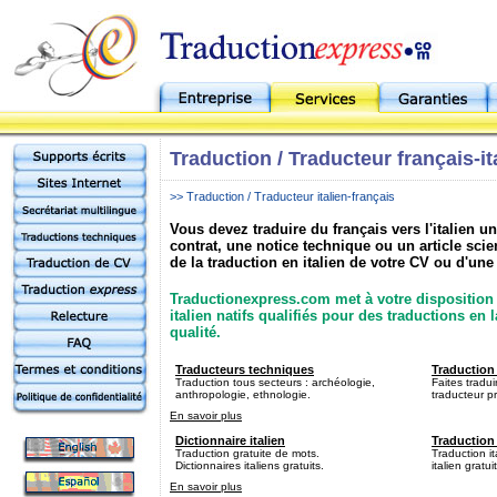
Traduction / Traducteur français-it
>> Traduction / Traducteur italien-français
Vous devez traduire du français vers l'italien 
contrat, une notice technique ou un article sci
de la traduction en italien de votre CV ou d'une 
Traductionexpress.com met à votre disposition 
italien natifs qualifiés pour des traductions en 
qualité.
Traducteurs techniques
Traduction 
Traduction tous secteurs : archéologie,
Faites tradui
anthropologie, ethnologie.
traducteur pr
En savoir plus
Dictionnaire italien
Traduction 
Traduction gratuite de mots.
Traduction it
Dictionnaires italiens gratuits.
italien gratuit
En savoir plus