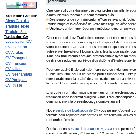
personnalisé.
Quel que soit votre domaine d’activité professionnelle, le suc
communication repose sur deux facteurs clés :
Traduction Gratuite
Des supports de communication efficaces ayant fait l’objet d
Dicos Gratuits
: votre image et la crédibilité de votre message en dépendent
Traduire Texte
Une intervention, une réponse immédiate, donc un service de
Traduire Site
Traduction CV
C’est pourquoi chez Traductionexpress.com nous mettons à v
Localisation CV
traducteurs en choisissant toujours les spécialistes natifs qu
CV Allemand
votre document. Par "natifs" nous entendons que les professio
votre projet travailleront toujours dans leur langue natale, don
CV Anglais
Tous nos traducteurs sont des professionnels ayant au moins 
CV Espagnol
du titre de traducteur agréé ou d’un diplôme d’études supérie
CV Francais
CV Italien
Pour une qualité finale optimale, notre service inclut une rele
CV Néerlandais
Curriculum Vitae par un deuxième professionnel natif. Cette
considérablement la qualité de votre traduction tant au nivea
CV Portugais
la forme. Chez Traductionexpress.com la qualité est notre pr
CV Russe
Et si votre information nous parvient en format électronique,
traduction dans le format d'origine. Chez Traductionexpres
communication, la présentation, ça compte aussi !
Notre
service de localisation de CV
vous permet d’obtenir vot
formaté pour répondre aux normes de présentation locales d'
recherche d'emploi.
De plus, notre
service de traduction
express
vous permet d’ob
garanti
de 48 heures, 24 heures ou 12 heures. Avec Tradu