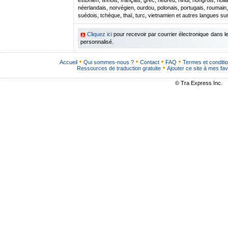
estonien, finnois, français, grec, hébreu, hindi, hongrois, hollan
néerlandais, norvégien, ourdou, polonais, portugais, roumain
suédois, tchèque, thaï, turc, vietnamien et autres langues s
Cliquez ici
pour recevoir par courrier électronique dans 
personnalisé.
Accueil
Qui sommes-nous ?
Contact
FAQ
Termes et conditi
Ressources de traduction gratuite
Ajouter ce site à mes fav
© Tra Express Inc.