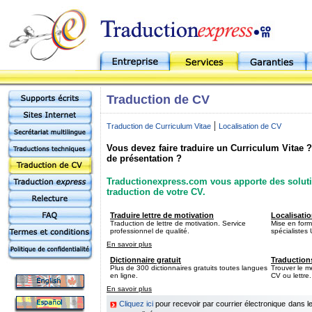
Traduction de CV
|
Traduction de Curriculum Vitae
Localisation de CV
Vous devez faire traduire un Curriculum Vitae ?
de présentation ?
Traductionexpress.com vous apporte des soluti
traduction de votre CV.
Traduire lettre de motivation
Localisati
Traduction de lettre de motivation. Service
Mise en form
professionnel de qualité.
spécialistes
En savoir plus
Dictionnaire gratuit
Traduction
Plus de 300 dictionnaires gratuits toutes langues
Trouver le me
en ligne.
CV ou lettre.
En savoir plus
Cliquez ici
pour recevoir par courrier électronique dans 