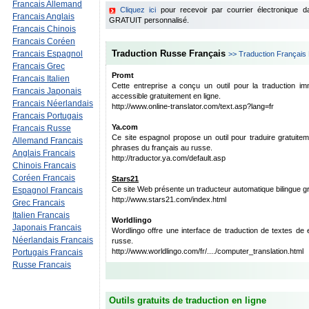
Francais Allemand
Cliquez ici
pour recevoir par courrier électronique 
Francais Anglais
GRATUIT personnalisé.
Francais Chinois
Francais Coréen
Traduction Russe
Français
Francais Espagnol
>> Traduction Français
Francais Grec
Promt
Francais Italien
Cette entreprise a conçu un outil pour la traduction im
Francais Japonais
accessible gratuitement en ligne.
Francais Néerlandais
http://www.online-translator.com/text.asp?lang=fr
Francais Portugais
Ya.com
Francais Russe
Ce site espagnol propose un outil pour traduire gratuit
Allemand Francais
phrases du français au russe.
Anglais Francais
http://traductor.ya.com/default.asp
Chinois Francais
Coréen Francais
Stars21
Ce site Web présente un traducteur automatique bilingue gra
Espagnol Francais
http://www.stars21.com/index.html
Grec Francais
Italien Francais
Worldlingo
Japonais Francais
Wordlingo offre une interface de traduction de textes de 
Néerlandais Francais
russe.
http://www.worldlingo.com/fr/..../computer_translation.html
Portugais Francais
Russe Francais
Outils gratuits de traduction en ligne