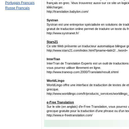
Portugais Francais
français en grec. Vous trouverez aussi sur ce site un logicie
télécharger.
Russe Francais
http://translation.babylon.com/
Systran
Systran est une entreprise spécialisée en solutions de trad
gratuit de traduction online permet de traduire un texte du f
http://www.systranet.fr/
Stars21
Ce site Web présente un traducteur automatique bilingue gra
http://www.stars21.com/index.html?pname=latin2/.../word=
InterTran
InterTran de Translation Experts est un outil de traduction
vous pourrez utiliser librement en ligne.
http://www.tranexp.com:2000/Translate/result.shtml
WorldLingo
WorldLingo offre une interface de traduction de textes de e
grecque.
http://www.worldlingo.com/fr/products_services/worldlingo_
e-Free Translation
Sur le site (en anglais) d'e-Free Translation, vous pourrez ut
grecque gratuite pour la traduction d'une phrase ou d'un tex
http://www.e-freetranslation.com/