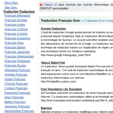
Dico Grec
Cliquez ici
pour recevoir par courrier électronique 
Site Grec
GRATUIT personnalisé.
Traduction Traducteur
Francais Allemand
Francais Anglais
Traduction Français Grec
>> Traduction Grec Franç
Francais Arabe
Google Traduction
Francais Chinois
L'outil de traduction Google gratuit permet de traduire un t
Francais Coréen
proposait depuis longtemps déjà un traducteur électronique 
Francais Espagnol
la technologie de Systran. Le nouvel outil offert emploie un
Francais Grec
des laboratoires de recherche de Google. Le traducteur a
Francais Italien
technique de traduction basée sur l'application de règles pr
une technique basée sur l'analyse statistique.
Francais Japonais
http://www.google.fr/language_tools?hl=fr
Francais Néerlandais
Francais Portugais
Yahoo! Babel Fish
Francais Russe
Le traducteur Yahoo gratuit instantané Babel Fish permet d'o
Allemand Francais
français en grec. Cet outil de traduction automatique de texte
était auparavant connu sous le nom AltaVista Babelfish et, en 
Anglais Francais
traducteur électronique sur Internet.
Arabe Francais
http://fr.babelfish.yahoo.com/
Chinois Francais
Coréen Francais
Free Translation / Im Translator
Espagnol Francais
ImTranslator présente un traducteur de texte français>grec
Internet. Ce traducteur automatique utilise la technologie 
Grec Francais
http://free-translation.imtranslator.net/default.asp?ldr=fr_el&
Italien Francais
Japonais Francais
Babylon
Néerlandais Francais
Babylon propose un traducteur multilingue pour obtenir grat