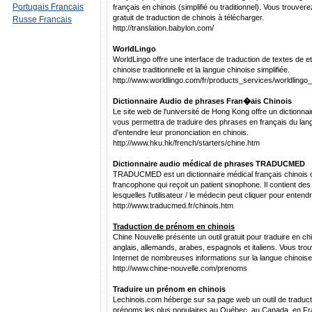
Portugais Francais
français en chinois (simplifié ou traditionnel). Vous trouvere
gratuit de traduction de chinois à télécharger.
Russe Francais
http://translation.babylon.com/
WorldLingo
WorldLingo offre une interface de traduction de textes de e
chinoise traditionnelle et la langue chinoise simplifiée.
http://www.worldlingo.com/fr/products_services/worldlingo_
Dictionnaire Audio de phrases Fran�ais Chinois
Le site web de l'université de Hong Kong offre un dictionnai
vous permettra de traduire des phrases en français du lan
d'entendre leur prononciation en chinois.
http://www.hku.hk/french/starters/chine.htm
Dictionnaire audio médical de phrases TRADUCMED
TRADUCMED est un dictionnaire médical français chinois 
francophone qui reçoit un patient sinophone. Il contient de
lesquelles l'utilisateur / le médecin peut cliquer pour entend
http://www.traducmed.fr/chinois.htm
Traduction de prénom en chinois
Chine Nouvelle présente un outil gratuit pour traduire en c
anglais, allemands, arabes, espagnols et italiens. Vous tro
Internet de nombreuses informations sur la langue chinoise
http://www.chine-nouvelle.com/prenoms
Traduire un prénom en chinois
Lechinois.com héberge sur sa page web un outil de traducti
prénoms les plus populaires au Québec, au Canada, en Fra