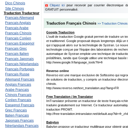
Dico Chinois
Cliquez ici
pour recevoir par courrier électronique 
Site Chinois
GRATUIT personnalisé.
Traduction Traducteur
Francais Allemand
Francais Anglais
Traduction Français Chinois
>> Traduction Chinois
Francais Arabe
Google Traduction
Francais Chinois
L'outil de traduction Google gratuit permet de traduire un te
Francais Coréen
et traditionnel. Google proposait depuis longtemps déjà un 
Francais Espagnol
qui s'appuyait alors sur la technologie de Systran. Le nouvel
Francais Grec
technologie conçue par l'équipe des laboratoires de reche
Francais Italien
automatique de Systran emploie une technique de traduction
prédéfinies, tandis que Google utilise une technique basée s
Francais Japonais
http://www.google.fr/language_tools?hl=fr
Francais Néerlandais
Francais Portugais
Reverso online
Francais Russe
Reverso est une marque exclusive de Softissimo qui regroup
Allemand Francais
de solutions de traduction, y compris un traducteur électron
chinois.
Anglais Francais
http://www.reverso.net/text_translation.asp?lang=FR
Arabe Francais
Chinois Francais
Free Translation / Im Translator
Coréen Francais
ImTranslator présente un traducteur de texte français>chinoi
Espagnol Francais
traduire gratuitement sur Internet. Ce traducteur automatiqu
traduction PROMT.
Grec Francais
http://free-translation.imtranslator.net/default.asp?ldr=fr_zh
Italien Francais
Japonais Francais
Babylon
Néerlandais Francais
Babylon propose un traducteur multilingue pour obtenir grat