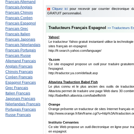
Francais Allemand
Francais Anglais
Cliquez ici
pour recevoir par courrier électronique 
Francais Chinois
GRATUIT personnalisé.
Francais Coréen
Francais Espagnol
Traducteurs Français Espagnol
>> Traducteurs E
Francais Grec
Francais Italien
Yahoo!
Francais Japonais
Le traducteur Yahoo gratuit instantané utilise la technologi
Francais Néerlandais
sites français en espagnol.
Francais Portugais
http://fr.search.yahoo.com/language/
Francais Russe
Ya.com
Allemand Francais
Ce site espagnol propose un outil pour traduire gratuitem
Anglais Francais
l'espagnol.
Chinois Francais
http://traductor.ya.com/default.asp
Coréen Francais
Altavista Traduction Babel Fish
Espagnol Francais
Le plus connu et le plus ancien des outils de traductio
Grec Francais
Altavista permet de traduire une page Web dans 30 combina
Italien Francais
http://babelfish.altavista.com/babelfish/tr
Japonais Francais
Néerlandais Francais
Orange
Orange présente un traducteur de sites Internet français-es
Portugais Francais
http://www.orange.fr/bin/frame.cgi?u=http%3A//traduction.o
Russe Francais
Instituto Cervantes
Ce site Web propose un outil électronique en ligne pour tra
en espagnol.