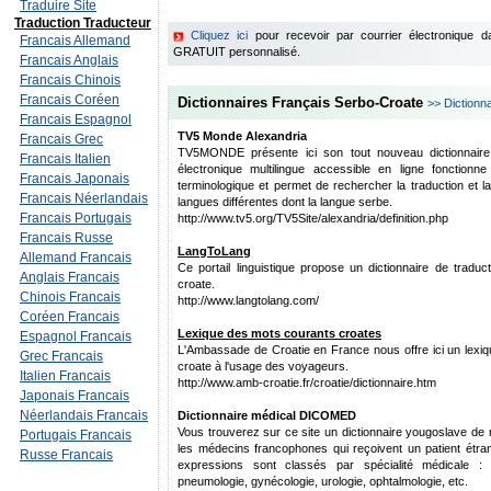
Traduire Site
Traduction Traducteur
Cliquez ici
pour recevoir par courrier électronique 
Francais Allemand
GRATUIT personnalisé.
Francais Anglais
Francais Chinois
Francais Coréen
Dictionnaires Français Serbo-Croate
>> Dictionn
Francais Espagnol
TV5 Monde Alexandria
Francais Grec
TV5MONDE présente ici son tout nouveau dictionnaire f
Francais Italien
électronique multilingue accessible en ligne foncti
Francais Japonais
terminologique et permet de rechercher la traduction et la
Francais Néerlandais
langues différentes dont la langue serbe.
Francais Portugais
http://www.tv5.org/TV5Site/alexandria/definition.php
Francais Russe
LangToLang
Allemand Francais
Ce portail linguistique propose un dictionnaire de traduc
Anglais Francais
croate.
Chinois Francais
http://www.langtolang.com/
Coréen Francais
Lexique des mots courants croates
Espagnol Francais
L'Ambassade de Croatie en France nous offre ici un lexi
Grec Francais
croate à l'usage des voyageurs.
Italien Francais
http://www.amb-croatie.fr/croatie/dictionnaire.htm
Japonais Francais
Néerlandais Francais
Dictionnaire médical DICOMED
Vous trouverez sur ce site un dictionnaire yougoslave de 
Portugais Francais
les médecins francophones qui reçoivent un patient étra
Russe Francais
expressions sont classés par spécialité médicale : m
pneumologie, gynécologie, urologie, ophtalmologie, etc.