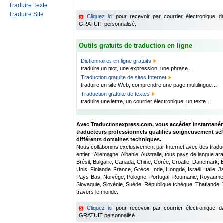
Traduire Texte
Traduire Site
Cliquez ici
pour recevoir par courrier électronique 
GRATUIT personnalisé.
Outils gratuits de traduction en ligne
Dictionnaires en ligne gratuits
traduire un mot, une expression, une phrase…
Traduction gratuite de sites Internet
traduire un site Web, comprendre une page multilingue…
Traduction gratuite de textes
traduire une lettre, un courrier électronique, un texte…
Avec Traductionexpress.com, vous accédez instantané
traducteurs professionnels qualifiés soigneusement sél
différents domaines techniques.
Nous collaborons exclusivement par Internet avec des tradu
entier : Allemagne, Albanie, Australie, tous pays de langue ar
Brésil, Bulgarie, Canada, Chine, Corée, Croatie, Danemark, 
Unis, Finlande, France, Grèce, Inde, Hongrie, Israël, Italie, 
Pays-Bas, Norvège, Pologne, Portugal, Roumanie, Royaume-U
Slovaquie, Slovénie, Suède, République tchèque, Thaïlande, 
travers le monde.
Cliquez ici
pour recevoir par courrier électronique 
GRATUIT personnalisé.