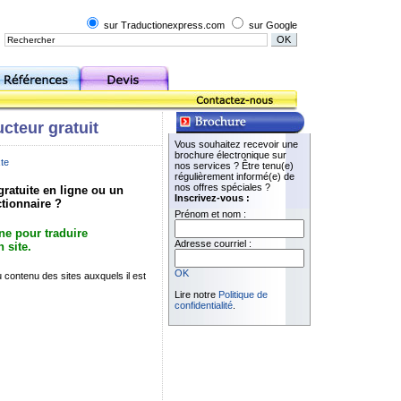
sur Traductionexpress.com
sur Google
ucteur gratuit
Vous souhaitez recevoir une
brochure électronique sur
xte
nos services ? Être tenu(e)
régulièrement informé(e) de
nos offres spéciales ?
gratuite en ligne ou un
Inscrivez-vous :
ctionnaire ?
Prénom et nom :
gne pour traduire
Adresse courriel :
 site.
OK
contenu des sites auxquels il est
Lire notre
Politique de
confidentialité
.