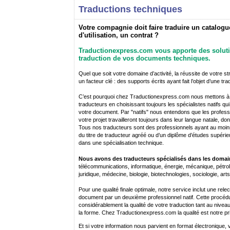
Traductions techniques
Votre compagnie doit faire traduire un catalog
d'utilisation, un contrat ?
Traductionexpress.com vous apporte des soluti
traduction de vos documents techniques.
Quel que soit votre domaine d’activité, la réussite de votre 
un facteur clé : des supports écrits ayant fait l’objet d’une tra
C’est pourquoi chez Traductionexpress.com nous mettons à v
traducteurs en choisissant toujours les spécialistes natifs qu
votre document. Par "natifs" nous entendons que les professio
votre projet travailleront toujours dans leur langue natale, don
Tous nos traducteurs sont des professionnels ayant au moins 
du titre de traducteur agréé ou d’un diplôme d’études supérie
dans une spécialisation technique.
Nous avons des traducteurs spécialisés dans les domai
télécommunications, informatique, énergie, mécanique, pétrol
juridique, médecine, biologie, biotechnologies, sociologie, arts,
Pour une qualité finale optimale, notre service inclut une rele
document par un deuxième professionnel natif. Cette procéd
considérablement la qualité de votre traduction tant au nivea
la forme. Chez Traductionexpress.com la qualité est notre pr
Et si votre information nous parvient en format électronique,