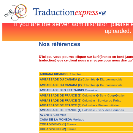
Nos références
D'ici peu vous pourrez cliquer sur la référence en fond jaune
traduction) que ce client nous a envoyée pour nous dire qu’il
ADRIANA RICARDO
Colombie
AMBASSADE DU CANADA (1)
Colombie � Div. commerciale
AMBASSADE DU CANADA (2)
Colombie � Div. commerciale
AMBASSADE DES ETATS-UNIS
Colombie
AMBASSADE DE FRANCE (1)
Colombie � Serv. Coop�ration
AMBASSADE DE FRANCE (2)
Colombie - Service de Police
AMBASSADE DE FRANCE (3)
Colombie - Mission militaire
AMBASSADE DE FRANCE (4)
Colombie - Serv. des Douanes
AVENTIS
Colombie
CASA DE LA MONEDA
Mexique
CGEA VIVENDI (1)
France
CGEA VIVENDI (2)
France