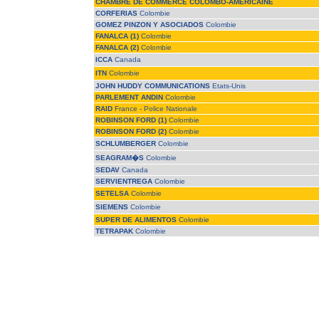
CHAMBRE DE COMMERCE COLOMBO-AMERICAINE
CORFERIAS
Colombie
GOMEZ PINZON Y ASOCIADOS
Colombie
FANALCA (1)
Colombie
FANALCA (2)
Colombie
ICCA
Canada
ITN
Colombie
JOHN HUDDY COMMUNICATIONS
Etats-Unis
PARLEMENT ANDIN
Colombie
RAID
France - Police Nationale
ROBINSON FORD (1)
Colombie
ROBINSON FORD (2)
Colombie
SCHLUMBERGER
Colombie
SEAGRAM�S
Colombie
SEDAV
Canada
SERVIENTREGA
Colombie
SETELSA
Colombie
SIEMENS
Colombie
SUPER DE ALIMENTOS
Colombie
TETRAPAK
Colombie