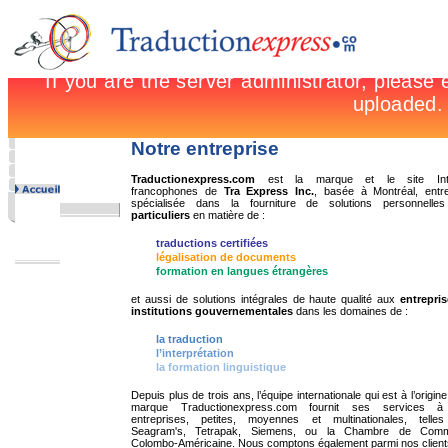
Notre entreprise
Traductionexpress.com
est la marque et le site Inte
francophones de
Tra Express Inc.
, basée à Montréal, entre
spécialisée dans la fourniture de solutions personnelle
particuliers
en matière de :
traductions certifiées
légalisation de documents
formation en langues étrangères
et aussi de solutions intégrales de haute qualité aux
entrepris
institutions gouvernementales
dans les domaines de :
la traduction
l’interprétation
la formation linguistique
Depuis plus de trois ans, l’équipe internationale qui est à l’origine
marque Traductionexpress.com fournit ses services 
entreprises, petites, moyennes et multinationales, telle
Seagram's, Tetrapak, Siemens, ou la Chambre de Com
Colombo-Américaine. Nous comptons également parmi nos client