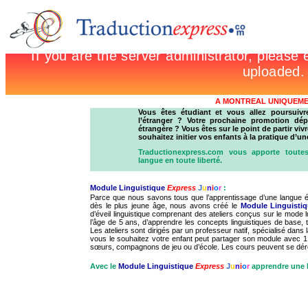
A MONTREAL UNIQUEM
Vous êtes étudiant et vous allez poursuiv
l’étranger ? Votre prochaine promotion dé
étrangère ? Vous êtes sur le point de partir vi
souhaitez initier vos enfants à la pratique d’u
Traductionexpress.com vous apporte toute
langue en toute liberté.
Module Linguistique
Express
J
u
n
i
o
r
:
Parce que nous savons tous que l’apprentissage d’une langue 
dès le plus jeune âge, nous avons créé le
Module Linguisti
d’éveil linguistique comprenant des ateliers conçus sur le mode
l’âge de 5 ans, d’apprendre les concepts linguistiques de base, t
Les ateliers sont dirigés par un professeur natif, spécialisé dans
vous le souhaitez votre enfant peut partager son module avec 1
sœurs, compagnons de jeu ou d’école. Les cours peuvent se déro
Avec le
Module Linguistique
Express
J
u
n
i
o
r
apprendre une l