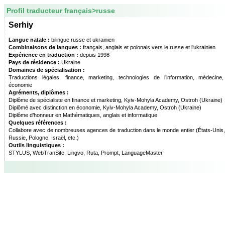
Profil traducteur français>russe
Serhiy
Langue natale :
bilingue russe et ukrainien
Combinaisons de langues :
français, anglais et polonais vers le russe et l’ukrainien
Expérience en traduction :
depuis 1998
Pays de résidence :
Ukraine
Domaines de spécialisation :
Traductions légales, finance, marketing, technologies de l’information, médecine,
économie
Agréments, diplômes :
Diplôme de spécialiste en finance et marketing, Kyiv-Mohyla Academy, Ostroh (Ukraine)
Diplômé avec distinction en économie, Kyiv-Mohyla Academy, Ostroh (Ukraine)
Diplôme d’honneur en Mathématiques, anglais et informatique
Quelques références :
Collabore avec de nombreuses agences de traduction dans le monde entier (États-Unis
Russie, Pologne, Israël, etc.)
Outils linguistiques :
STYLUS, WebTranSite, Lingvo, Ruta, Prompt, LanguageMaster