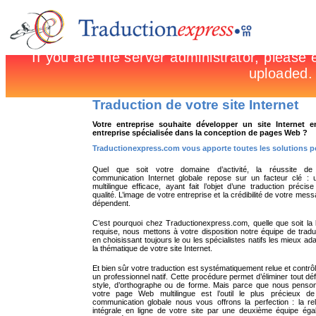
Traduction de votre site Internet
Votre entreprise souhaite développer un site Internet
entreprise spécialisée dans la conception de pages Web ?
Traductionexpress.com vous apporte toutes les solutions pou
Quel que soit votre domaine d’activité, la réussite de
communication Internet globale repose sur un facteur clé : u
multilingue efficace, ayant fait l’objet d’une traduction précis
qualité. L’image de votre entreprise et la crédibilité de votre mes
dépendent.
C’est pourquoi chez Traductionexpress.com, quelle que soit la
requise, nous mettons à votre disposition notre équipe de trad
en choisissant toujours le ou les spécialistes natifs les mieux ad
la thématique de votre site Internet.
Et bien sûr votre traduction est systématiquement relue et contrô
un professionnel natif. Cette procédure permet d’éliminer tout dé
style, d’orthographe ou de forme. Mais parce que nous penso
votre page Web multilingue est l’outil le plus précieux de
communication globale nous vous offrons la perfection : la re
intégrale en ligne de votre site par une deuxième équipe éga